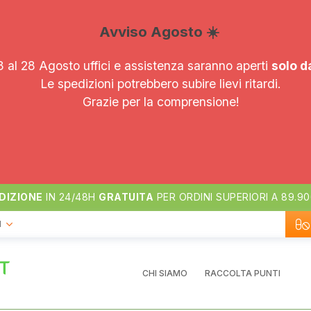
Avviso Agosto ☀️
 al 28 Agosto uffici e assistenza saranno aperti
solo d
Le spedizioni potrebbero subire lievi ritardi.
Grazie per la comprensione!
DIZIONE
IN 24/48H
GRATUITA
PER ORDINI SUPERIORI A 89.9
I
CHI SIAMO
RACCOLTA PUNTI