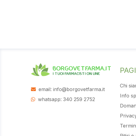
PAG
Chi si
email: info@borgovetfarma.it
Info sp
whatsapp: 340 259 2752
Domand
Privac
Termini
Ritiri e