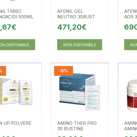
IL 1 MISC
AFENIL GEL
AFEN
NOACIDI 500ML
NEUTRO 30BUST
AGR 
,67€
471,20€
69
ON DISPONIBILE
NON DISPONIBILE
NON
%
-8%
N UP POLVERE
AMINO THER PRO
AMIN
G
30 BUSTINE
AMIN