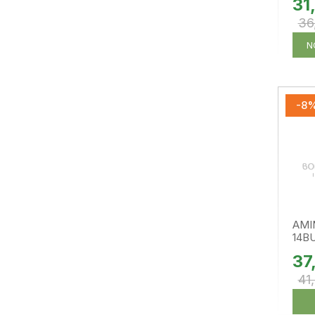
31
36
N
-8
AMI
14B
37
41