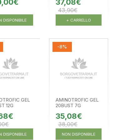
0,00€
37,08€
43,90€
 DISPONIBILE
+ CARRELLO
-8%
OTROFIC GEL
AMINOTROFIC GEL
ST 12G
20BUST 7G
,68€
35,08€
00€
38,00€
 DISPONIBILE
NON DISPONIBILE