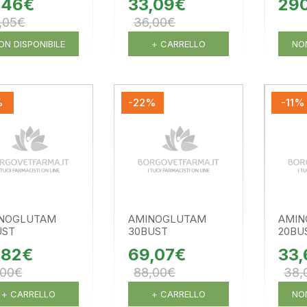
,46€
33,09€
29
,05€
36,00€
ON DISPONIBILE
+ CARRELLO
NON
%
-22%
-11%
NOGLUTAM
AMINOGLUTAM
AMIN
UST
30BUST
20BU
,82€
69,07€
33
,00€
88,00€
38,
+ CARRELLO
+ CARRELLO
NON