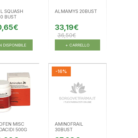
IL SQUASH
ALMAMYS 20BUST
30 BUST
0,65€
33,19€
36,50€
 DISPONIBILE
+ CARRELLO
-16%
OFEN MISC
AMINOFRAIL
OACIDI 500G
30BUST