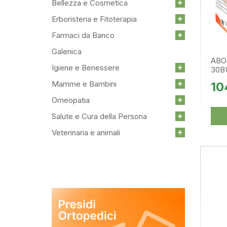
Bellezza e Cosmetica
INTEGRATORI ALIMENTARI
ANTISETTICI CAVO ORALE
Scovolini
Erboristeria e Fitoterapia
Allergie
Vedi tutte
Altri Integratori
Farmaci da Banco
Anticellulite e Drenanti
Galenica
Benessere della Pelle
ABO
Igiene e Benessere
30B
Benessere Intestinale
Mamme e Bambini
10
Bocca e Gola
Circolazione e Pressione Arteriosa
Omeopatia
Controllo del Colesterolo
Salute e Cura della Persona
Controllo del Peso
Veterinaria e animali
Vedi tutte