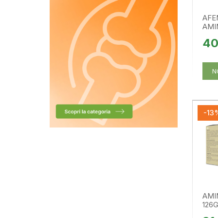
AFEN
AMI
40
N
-13
AMI
126