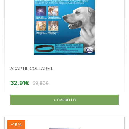
ADAPTIL COLLARE L
32,91€
39,80€
+ CARRELLO
-16%