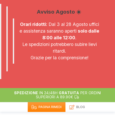
Avviso Agosto ☀️
Orari ridotti:
Dal 3 al 28 Agosto uffici
e assistenza saranno aperti
solo dalle
8:00 alle 12:00
.
Le spedizioni potrebbero subire lievi
ritardi.
Grazie per la comprensione!
SPEDIZIONE
IN 24/48H
GRATUITA
PER ORDINI
SUPERIORI A 89.90€
PAGINA RIMEDI
BLOG